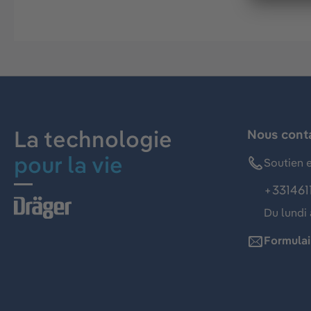
La technologie
Nous cont
pour la vie
Soutien e
+331461
Du lundi 
Formulai