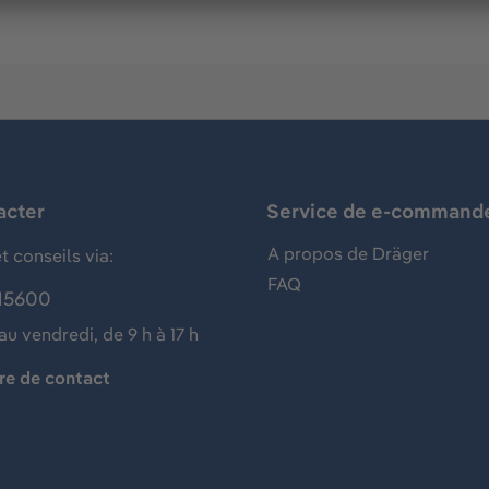
acter
Service de e-command
A propos de Dräger
t conseils via:
FAQ
15600
au vendredi, de 9 h à 17 h
re de contact