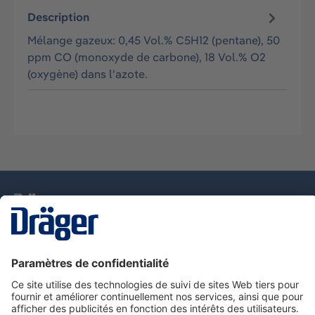
Description
Mélange gazeux: 0,45 Vol.% C5H12 (pentane), 50
ppm CO (monoxyde de carbone), 18 Vol.% O2
(oxygène) dans l'azote.
La technologie
pour la vie
Nous contacter
Service de e-commande Dräger