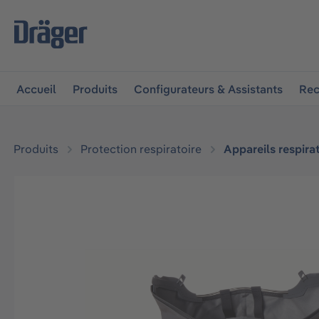
 à la navigation principale
Skip to B2B platform navigat
Accueil
Produits
Configurateurs & Assistants
Rec
Produits
Protection respiratoire
Appareils respirat
Ignorer la galerie d'images