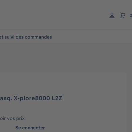
0
 et suivi des commandes
casq. X-plore8000 L2Z
ir vos prix
Se connecter