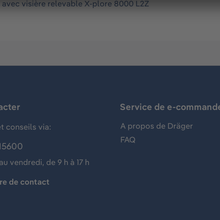
 avec visière relevable X-plore 8000 L2Z
acter
Service de e-command
A propos de Dräger
t conseils via:
FAQ
15600
au vendredi, de 9 h à 17 h
re de contact