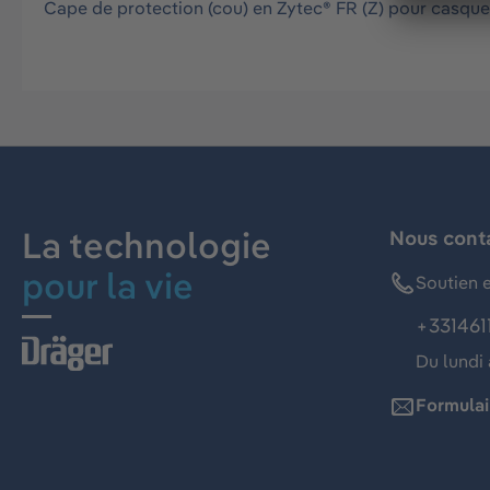
Cape de protection (cou) en Zytec® FR (Z) pour casque
La technologie
Nous cont
pour la vie
Soutien e
+331461
Du lundi 
Formulai