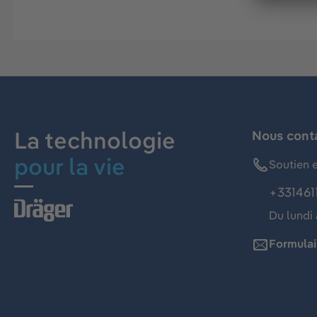
La technologie
Nous cont
pour la vie
Soutien e
+331461
Du lundi 
Formulai