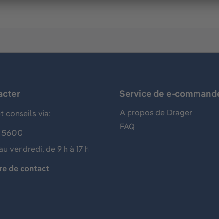
acter
Service de e-command
A propos de Dräger
t conseils via:
FAQ
15600
au vendredi, de 9 h à 17 h
re de contact