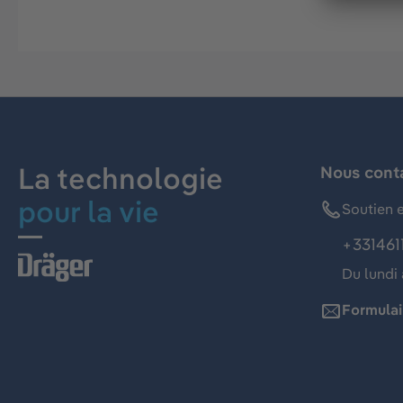
La technologie
Nous cont
pour la vie
Soutien e
+331461
Du lundi 
Formulai