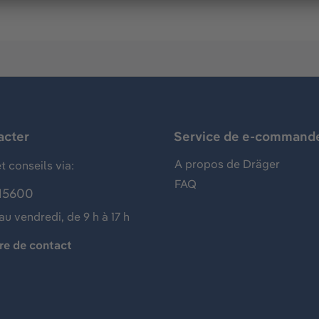
acter
Service de e-command
A propos de Dräger
t conseils via:
FAQ
15600
au vendredi, de 9 h à 17 h
re de contact