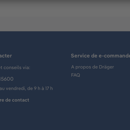
acter
Service de e-command
A propos de Dräger
t conseils via:
FAQ
15600
au vendredi, de 9 h à 17 h
re de contact