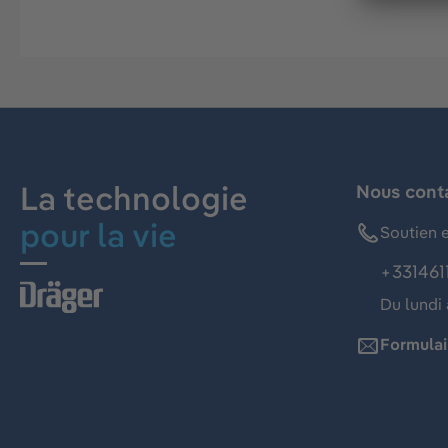
La technologie
Nous cont
pour la vie
Soutien e
+331461
Du lundi 
Formulai