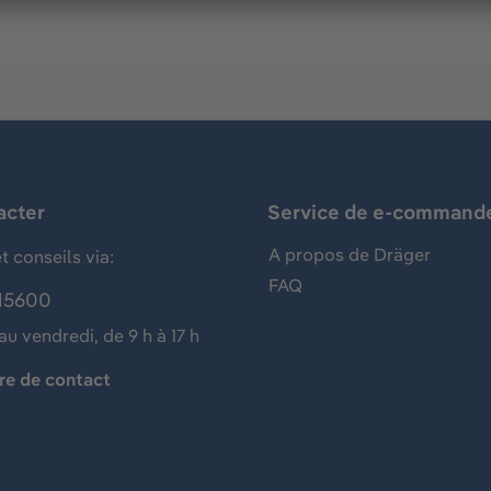
acter
Service de e-command
A propos de Dräger
t conseils via:
FAQ
15600
au vendredi, de 9 h à 17 h
re de contact