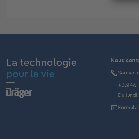
La technologie
Nous cont
pour la vie
Soutien e
+331461
Du lundi 
Formulai