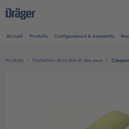
 à la navigation principale
Skip to B2B platform navigat
Accueil
Produits
Configurateurs & Assistants
Rec
Produits
Protection de la tête et des yeux
Casque
Ignorer la galerie d'images