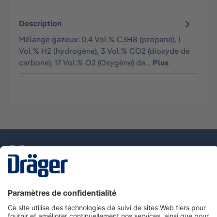
Description
Mélange gazeux: 0,4 Vol.% C3H8 (propane), 1
Vol.% H2 (hydrogène), 3 Vol.% CO2 (dioxyde de
carbone), 17 Vol.% O2 (Oxygène) da…
Plus
La technologie
pour la vie
Nous contacter
Service de e-commande Dräger