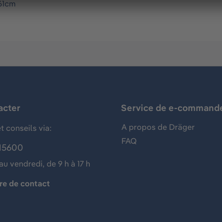
 61cm
acter
Service de e-command
A propos de Dräger
t conseils via:
FAQ
15600
au vendredi, de 9 h à 17 h
re de contact