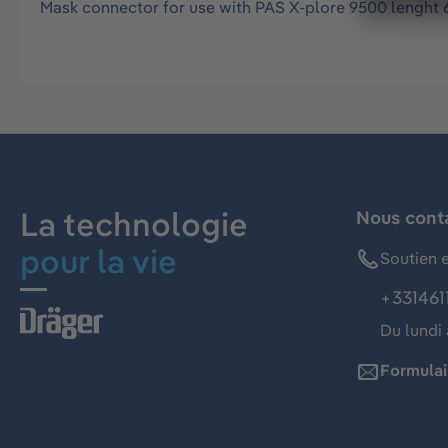
Mask connector for use with PAS X-plore 9500 lenght
La technologie
Nous cont
pour la vie
Soutien e
+331461
Du lundi 
Formulai