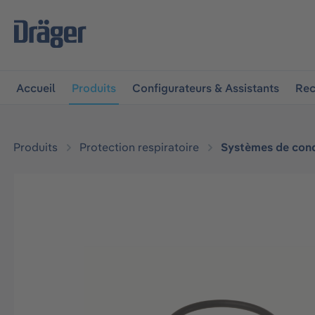
 à la navigation principale
Skip to B2B platform navigat
Accueil
Produits
Configurateurs & Assistants
Rec
Produits
Protection respiratoire
Systèmes de cond
Ignorer la galerie d'images