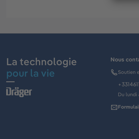
La technologie
Nous cont
pour la vie
Soutien e
+331461
Du lundi 
Formulai