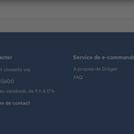
acter
Service de e-command
A propos de Dräger
t conseils via:
FAQ
15600
au vendredi, de 9 h à 17 h
re de contact