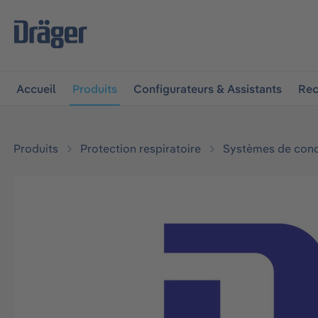
 à la navigation principale
Skip to B2B platform navigat
Accueil
Produits
Configurateurs & Assistants
Rec
Produits
Protection respiratoire
Systèmes de condu
Ignorer la galerie d'images