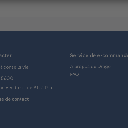
acter
Service de e-command
A propos de Dräger
t conseils via:
FAQ
15600
au vendredi, de 9 h à 17 h
re de contact