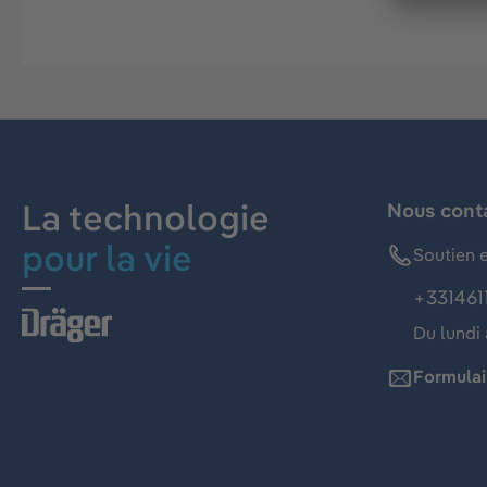
La technologie
Nous cont
pour la vie
Soutien e
+331461
Du lundi 
Formulai