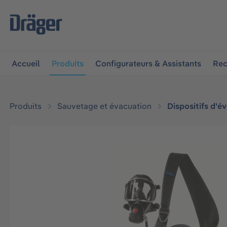
 à la navigation principale
Skip to B2B platform navigat
Accueil
Produits
Configurateurs & Assistants
Rec
Produits
Sauvetage et évacuation
Dispositifs d'é
Ignorer la galerie d'images