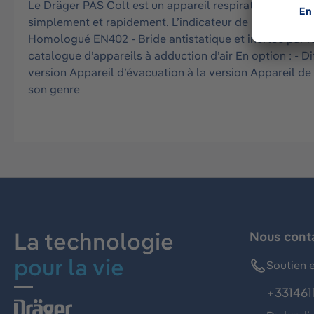
Le Dräger PAS Colt est un appareil respiratoire isolan
simplement et rapidement. L’indicateur de pression est i
Homologué EN402 - Bride antistatique et inertée par r
catalogue d’appareils à adduction d’air En option : - 
version Appareil d’évacuation à la version Appareil de 
son genre
La technologie
Nous cont
pour la vie
Soutien e
+331461