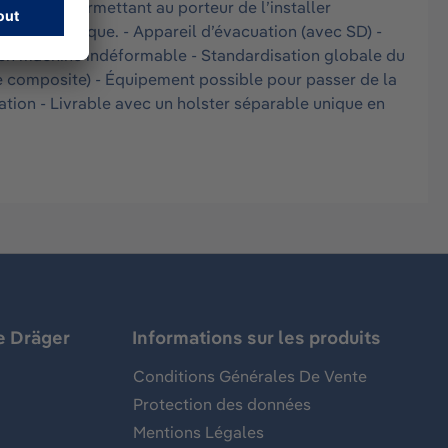
ngénieux permettant au porteur de l’installer
ction périodique. - Appareil d’évacuation (avec SD) -
e en machine indéformable - Standardisation globale du
one composite) - Équipement possible pour passer de la
uation - Livrable avec un holster séparable unique en
e Dräger
Informations sur les produits
Conditions Générales De Vente
Protection des données
Mentions Légales