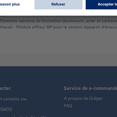
t fixé à la hanche avec un système de bride indéformable et i
ntégré dans le robinet de la bouteille pour faciliter l’inspe
apport aux substances chimiques et à l’huile - Bride lavabl
Différentes versions de bouteilles (aluminium, acier et carb
travail - Module siffleur BP pour la version Appareil d’évac
acter
Service de e-command
A propos de Dräger
t conseils via:
FAQ
15600