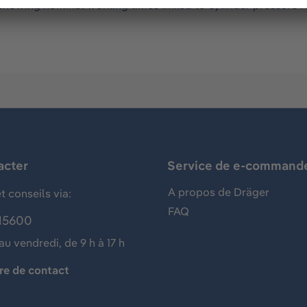
 showing nominal working times linked to cylinder pressure 
acter
Service de e-command
A propos de Dräger
t conseils via:
FAQ
15600
au vendredi, de 9 h à 17 h
re de contact