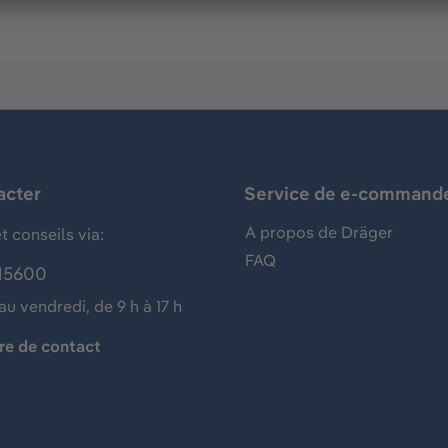
acter
Service de e-command
A propos de Dräger
t conseils via:
FAQ
15600
au vendredi, de 9 h à 17 h
re de contact