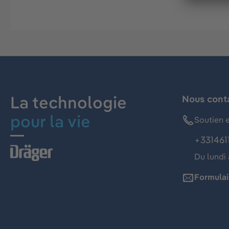
La technologie
Nous cont
pour la vie
Soutien e
+331461
Du lundi 
Formulai