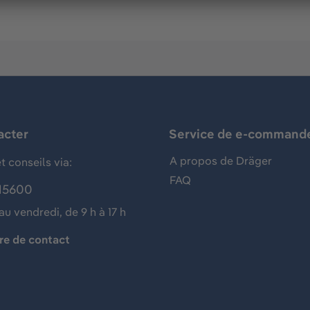
acter
Service de e-command
A propos de Dräger
t conseils via:
FAQ
15600
au vendredi, de 9 h à 17 h
re de contact