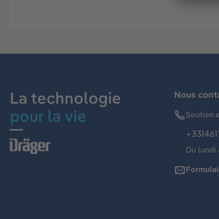
La technologie
Nous cont
pour la vie
Soutien e
+331461
Du lundi 
Formulai