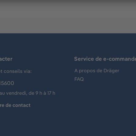
acter
Service de e-command
A propos de Dräger
t conseils via:
FAQ
15600
au vendredi, de 9 h à 17 h
re de contact