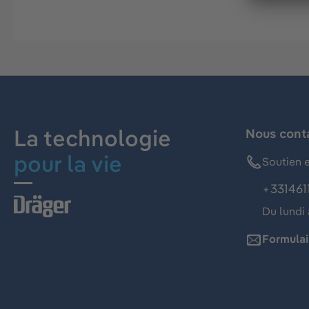
La technologie
Nous cont
pour la vie
Soutien e
+331461
Du lundi 
Formulai