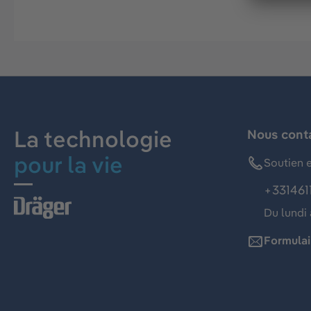
La technologie
Nous cont
pour la vie
Soutien e
+331461
Du lundi 
Formulai