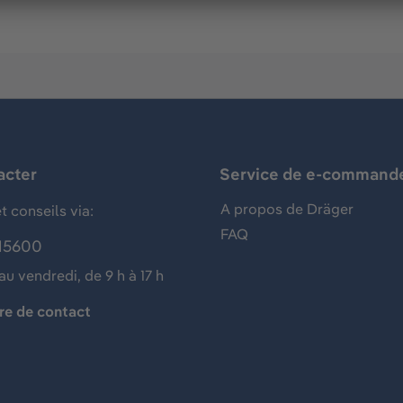
acter
Service de e-command
A propos de Dräger
t conseils via:
FAQ
15600
au vendredi, de 9 h à 17 h
re de contact