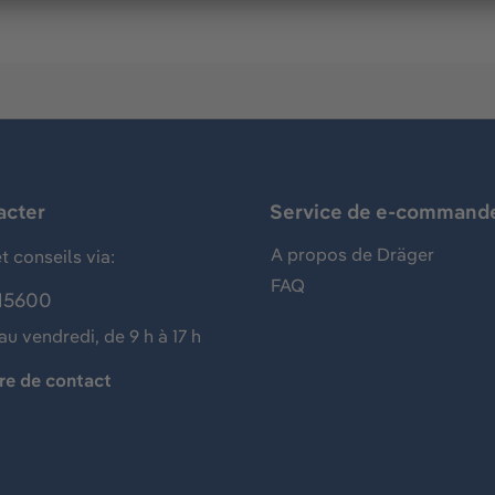
acter
Service de e-command
A propos de Dräger
t conseils via:
FAQ
15600
au vendredi, de 9 h à 17 h
re de contact