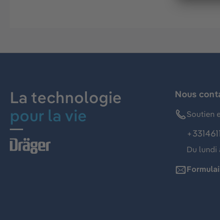
La technologie
Nous cont
pour la vie
Soutien e
+331461
Du lundi 
Formulai