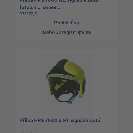
Přilba HPS 7000 H2, signálně žlutá
fotolum., harnes L
R79572_3
Prihlásiť sa
alebo
Zaregistrujte sa
Přilba HPS 7000 S H1, signální žlutá