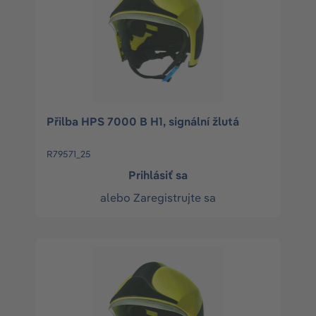
Přilba HPS 7000 B H1, signální žlutá
R79571_25
Prihlásiť sa
alebo
Zaregistrujte sa