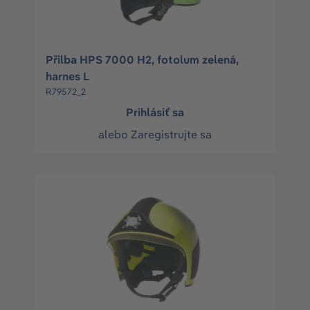
Přilba HPS 7000 H2, fotolum zelená,
harnes L
R79572_2
Prihlásiť sa
alebo
Zaregistrujte sa