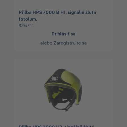
Přilba HPS 7000 B H1, signální žlutá
fotolum.
R79571_1
Prihlásiť sa
alebo
Zaregistrujte sa