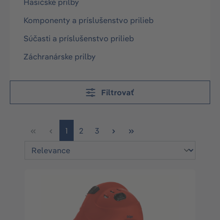
Hasičské prilby
Komponenty a príslušenstvo prilieb
Súčasti a príslušenstvo prilieb
Záchranárske prilby
Filtrovať
Stránka
Stránka
Stránka
1
2
3