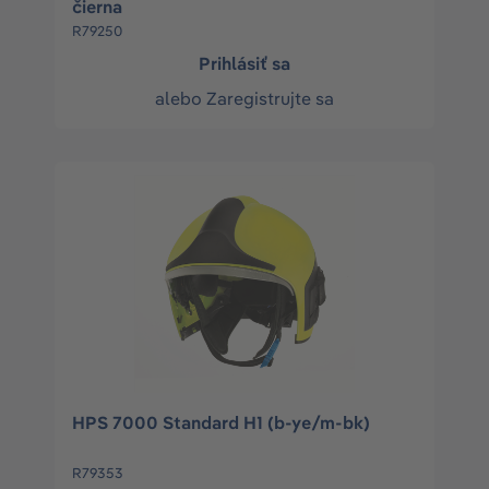
čierna
R79250
Prihlásiť sa
alebo
Zaregistrujte sa
HPS 7000 Standard H1 (b-ye/m-bk)
R79353