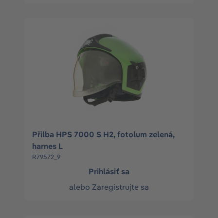
Přilba HPS 7000 S H2, fotolum zelená,
harnes L
R79572_9
Prihlásiť sa
alebo
Zaregistrujte sa