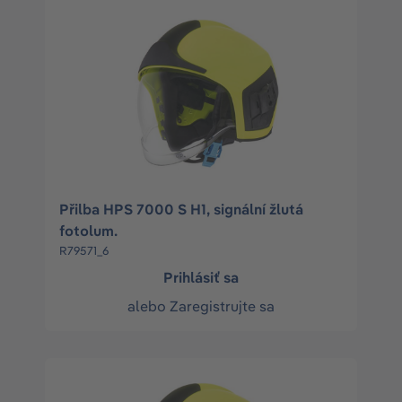
Přilba HPS 7000 S H1, signální žlutá
fotolum.
R79571_6
Prihlásiť sa
alebo
Zaregistrujte sa