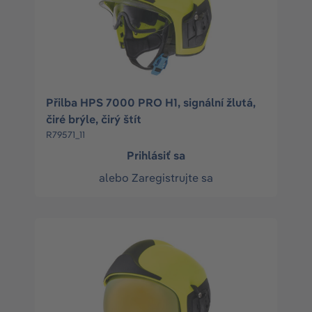
Přilba HPS 7000 PRO H1, signální žlutá,
čiré brýle, čirý štít
R79571_11
Prihlásiť sa
alebo
Zaregistrujte sa