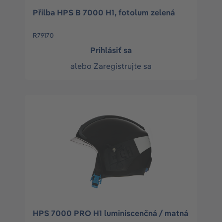
Přilba HPS B 7000 H1, fotolum zelená
R79170
Prihlásiť sa
alebo
Zaregistrujte sa
HPS 7000 PRO H1 luminiscenčná / matná