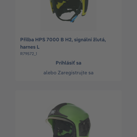
Přilba HPS 7000 B H2, signální žlutá,
harnes L
R79572_1
Prihlásiť sa
alebo
Zaregistrujte sa