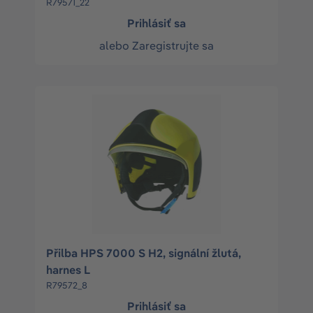
R79571_22
Prihlásiť sa
alebo
Zaregistrujte sa
Přilba HPS 7000 S H2, signální žlutá,
harnes L
R79572_8
Prihlásiť sa