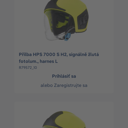
Přilba HPS 7000 S H2, signálně žlutá
fotolum., harnes L
R79572_10
Prihlásiť sa
alebo
Zaregistrujte sa