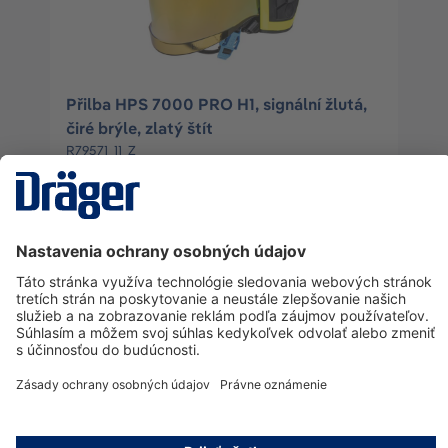
Přilba HPS 7000 PRO H1, signální žlutá,
čiré brýle, zlatý štít
R79571_11_Z
Prihlásiť sa
alebo
Zaregistrujte sa