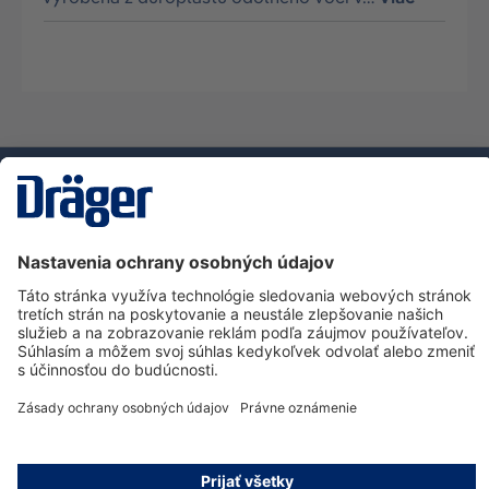
Technology
for Life
Zákaznícka infolinka
O spoločnosti Dräger
Informácie