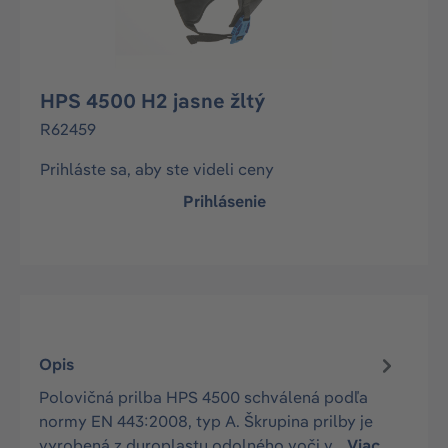
HPS 4500 H2 jasne žltý
R62459
Prihláste sa, aby ste videli ceny
Prihlásenie
Opis
Polovičná prilba HPS 4500 schválená podľa
normy EN 443:2008, typ A. Škrupina prilby je
vyrobená z duroplastu odolného voči v…
Viac