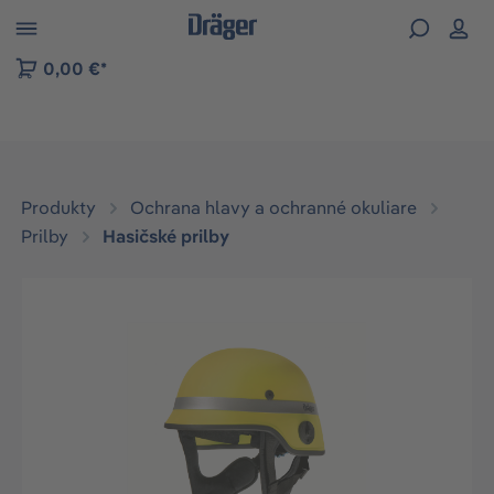
kip to B2B platform navigation
0,00 €*
Produkty
Ochrana hlavy a ochranné okuliare
Prilby
Hasičské prilby
Preskočiť galériu obrázkov