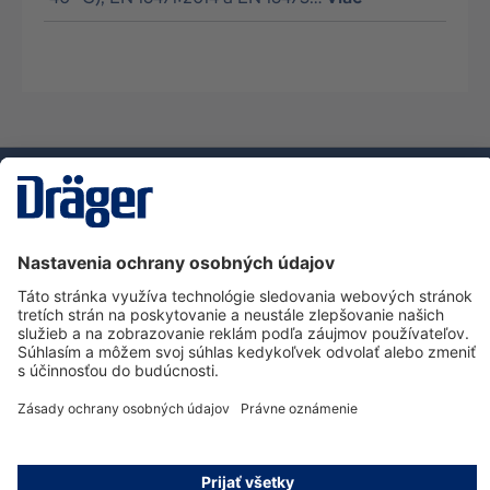
Technology
for Life
Zákaznícka infolinka
O spoločnosti Dräger
Informácie