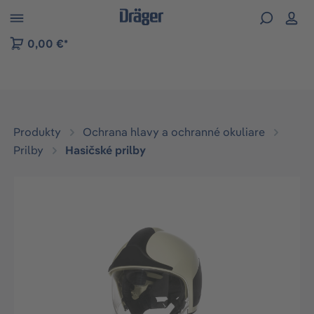
kip to B2B platform navigation
0,00 €*
Produkty
Ochrana hlavy a ochranné okuliare
Prilby
Hasičské prilby
Preskočiť galériu obrázkov