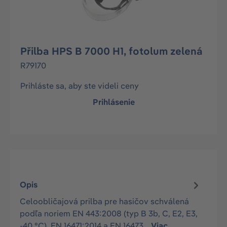
Přilba HPS B 7000 H1, fotolum zelená
R79170
Prihláste sa, aby ste videli ceny
Prihlásenie
Opis
Celoobličajová prilba pre hasičov schválená
podľa noriem EN 443:2008 (typ B 3b, C, E2, E3,
-40 °C), EN 16471:2014 a EN 16473…
Viac