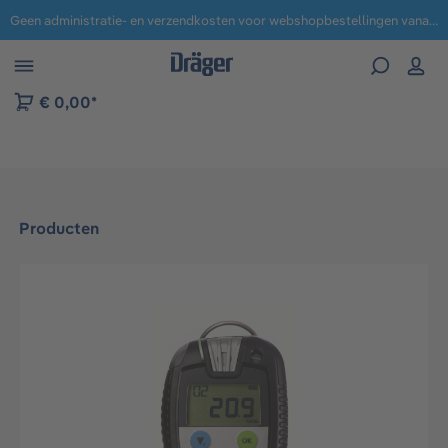
Geen administratie- en verzendkosten voor webshopbestellingen vanaf € 100,-.
 naar navigatie B2B-platform
€ 0,00*
Producten
Afbeeldingengalerij overslaan