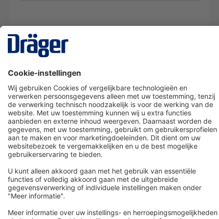
Technology
for Life
Dräger klantenservice
Over Dräger
Bestellen in onze webshop
Community