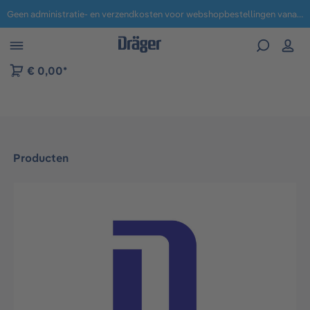
Geen administratie- en verzendkosten voor webshopbestellingen vanaf € 100,-.
 naar navigatie B2B-platform
€ 0,00*
Producten
Afbeeldingengalerij overslaan