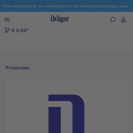
Geen administratie- en verzendkosten voor webshopbestellingen vanaf € 100,-.
 naar navigatie B2B-platform
€ 0,00*
Producten
Afbeeldingengalerij overslaan