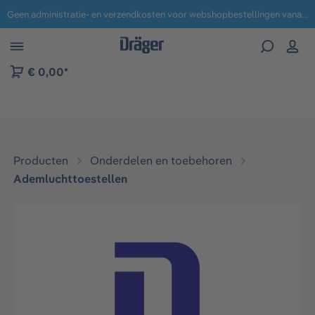
Geen administratie- en verzendkosten voor webshopbestellingen vanaf € 100,-.
 naar navigatie B2B-platform
€ 0,00*
Producten
Onderdelen en toebehoren
Ademluchttoestellen
Afbeeldingengalerij overslaan