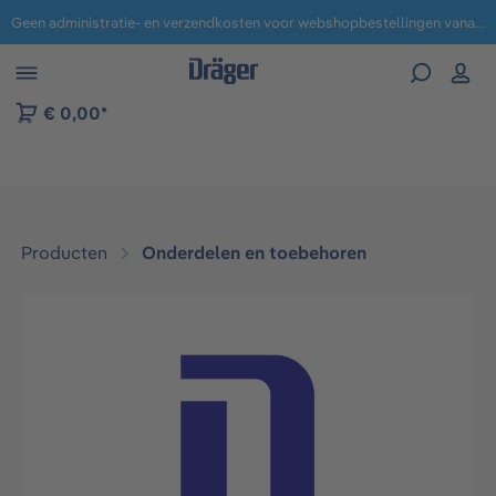
Geen administratie- en verzendkosten voor webshopbestellingen vanaf € 100,-.
 naar navigatie B2B-platform
€ 0,00*
Producten
Onderdelen en toebehoren
Afbeeldingengalerij overslaan