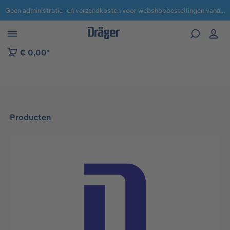
Geen administratie- en verzendkosten voor webshopbestellingen vanaf € 100,-.
 naar navigatie B2B-platform
€ 0,00*
Producten
Afbeeldingengalerij overslaan