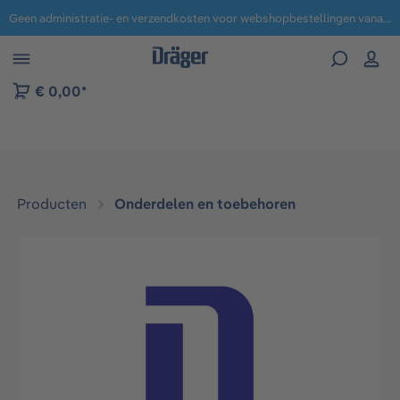
Geen administratie- en verzendkosten voor webshopbestellingen vanaf € 100,-.
 naar navigatie B2B-platform
€ 0,00*
Producten
Onderdelen en toebehoren
Afbeeldingengalerij overslaan