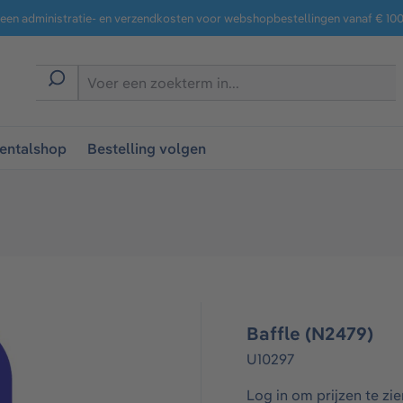
een administratie- en verzendkosten voor webshopbestellingen vanaf € 100,
entalshop
Bestelling volgen
Baffle (N2479)
U10297
Log in om prijzen te zie