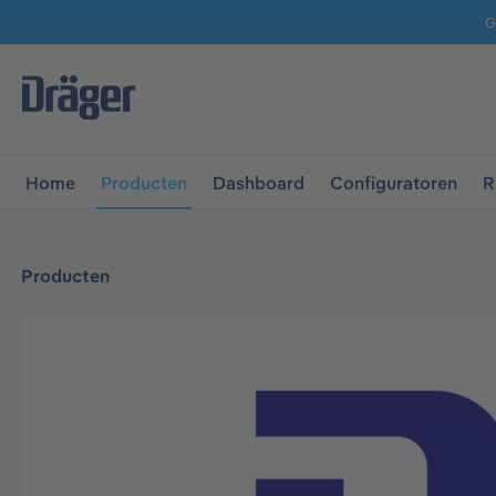
G
 naar de hoofdnavigatie
Ga naar navigatie B2B-platform
Home
Producten
Dashboard
Configuratoren
R
Producten
Afbeeldingengalerij overslaan