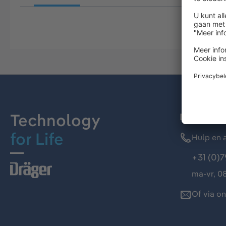
Technology
Dräger kl
for Life
Hulp en a
+31 (0)7
ma-vr, 08
Of via o