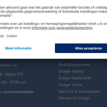
antenservice
Over Dräger
Bedrijfsgegevens
dvies via:
Dräger Safety
9 - 3444 777
Dräger Nederland
:00 - 17:00 uur
Dräger Voice
Services & oplossingen
ns
contactformulier
Werken bij Dräger