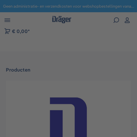
Geen administratie- en verzendkosten voor webshopbestellingen vanaf € 100,-.
 naar navigatie B2B-platform
€ 0,00*
Producten
Afbeeldingengalerij overslaan