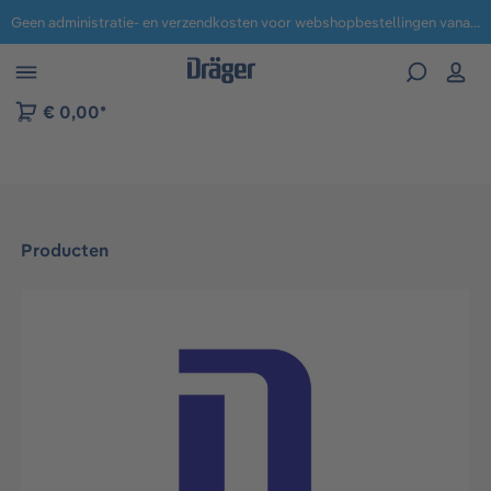
Geen administratie- en verzendkosten voor webshopbestellingen vanaf € 100,-.
 naar navigatie B2B-platform
€ 0,00*
Producten
Afbeeldingengalerij overslaan