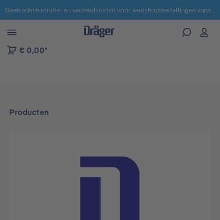
Geen administratie- en verzendkosten voor webshopbestellingen vanaf € 100,-.
 naar navigatie B2B-platform
€ 0,00*
Producten
Afbeeldingengalerij overslaan