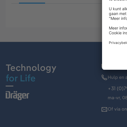
Technology
Dräger kl
for Life
Hulp en a
+31 (0)7
ma-vr, 08
Of via o