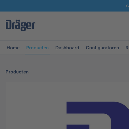
G
 naar de hoofdnavigatie
Ga naar navigatie B2B-platform
Home
Producten
Dashboard
Configuratoren
R
Producten
Afbeeldingengalerij overslaan