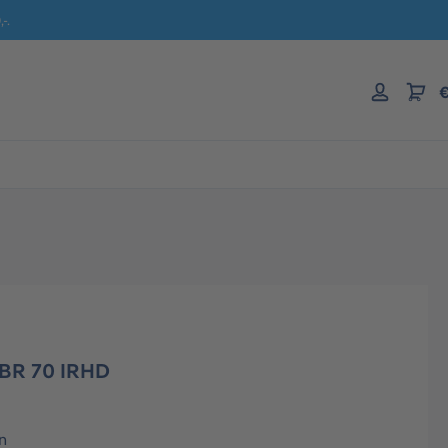
-.
€
NBR 70 IRHD
n