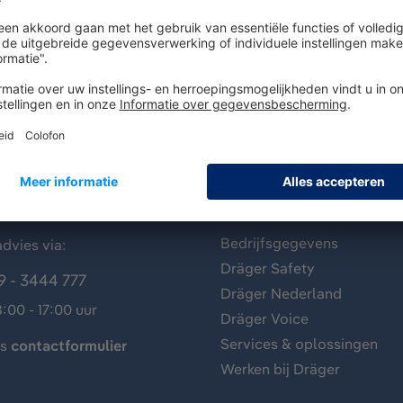
antenservice
Over Dräger
Bedrijfsgegevens
dvies via:
Dräger Safety
9 - 3444 777
Dräger Nederland
:00 - 17:00 uur
Dräger Voice
Services & oplossingen
ns
contactformulier
Werken bij Dräger