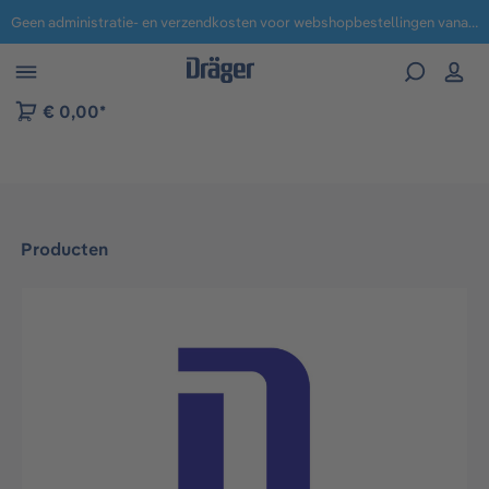
Geen administratie- en verzendkosten voor webshopbestellingen vanaf € 100,-.
 naar navigatie B2B-platform
€ 0,00*
Producten
Afbeeldingengalerij overslaan