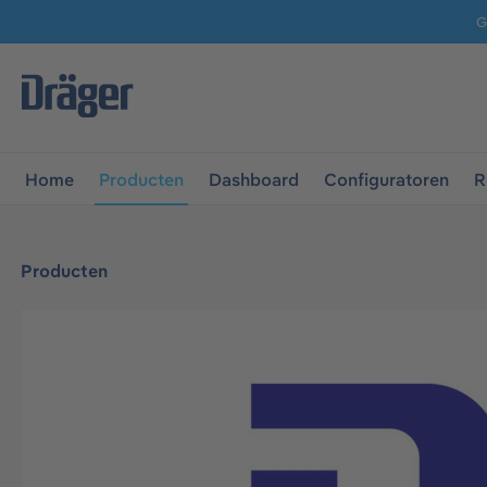
G
 naar de hoofdnavigatie
Ga naar navigatie B2B-platform
Home
Producten
Dashboard
Configuratoren
R
Producten
Afbeeldingengalerij overslaan