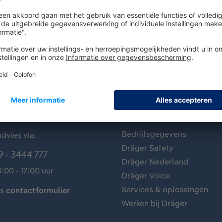
antenservice
Over Dräger
Bedrijfsgegevens
dvies via:
Dräger Safety
9 - 3444 777
Dräger Nederland
:00 - 17:00 uur
Dräger Voice
Services & oplossingen
ns
contactformulier
Werken bij Dräger