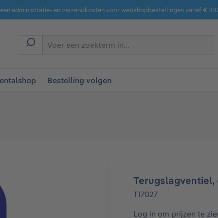
een administratie- en verzendkosten voor webshopbestellingen vanaf € 100,
entalshop
Bestelling volgen
Terugslagventiel,
T17027
Log in om prijzen te zie