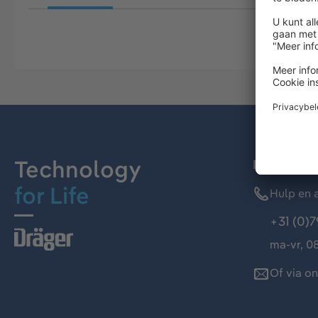
Technology
Dräger kl
for Life
Hulp en a
+31 (0)7
ma-vr, 08
Of via o