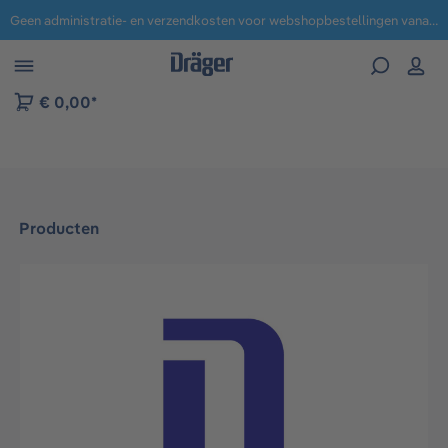
Geen administratie- en verzendkosten voor webshopbestellingen vanaf € 100,-.
 naar navigatie B2B-platform
€ 0,00*
Producten
Afbeeldingengalerij overslaan