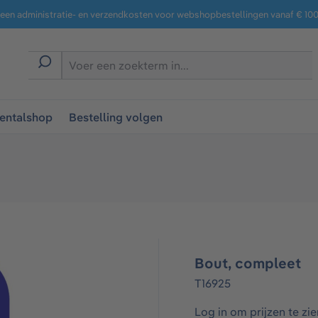
een administratie- en verzendkosten voor webshopbestellingen vanaf € 100,
entalshop
Bestelling volgen
Bout, compleet
T16925
Log in om prijzen te zie