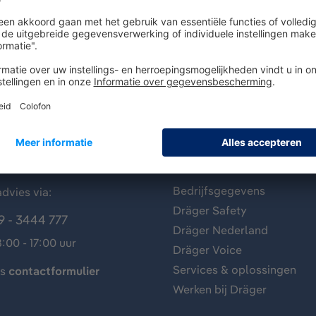
antenservice
Over Dräger
Bedrijfsgegevens
dvies via:
Dräger Safety
9 - 3444 777
Dräger Nederland
:00 - 17:00 uur
Dräger Voice
Services & oplossingen
ns
contactformulier
Werken bij Dräger