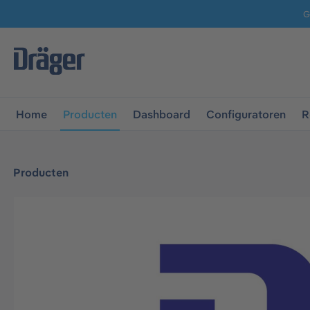
G
 naar de hoofdnavigatie
Ga naar navigatie B2B-platform
Home
Producten
Dashboard
Configuratoren
R
Producten
Afbeeldingengalerij overslaan