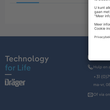
Technology
Dräger kl
for Life
Hulp en a
+31 (0)7
ma-vr, 08
Of via o