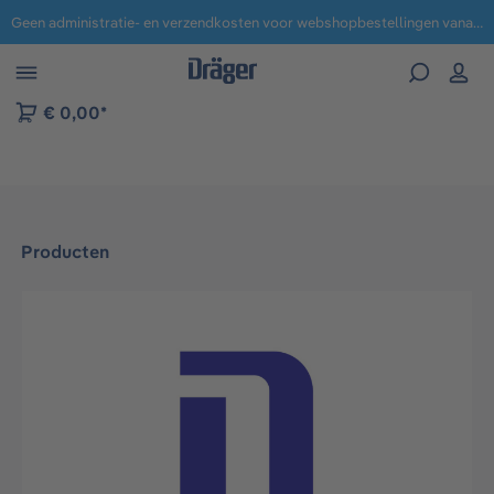
Geen administratie- en verzendkosten voor webshopbestellingen vanaf € 100,-.
 naar navigatie B2B-platform
€ 0,00*
Producten
Afbeeldingengalerij overslaan