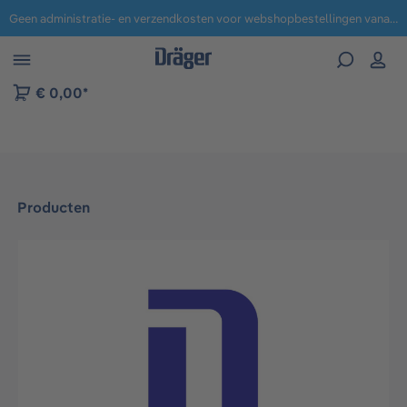
Geen administratie- en verzendkosten voor webshopbestellingen vanaf € 100,-.
 naar navigatie B2B-platform
€ 0,00*
Producten
Afbeeldingengalerij overslaan