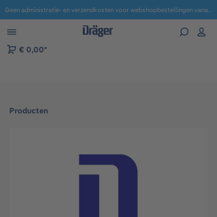
Geen administratie- en verzendkosten voor webshopbestellingen vanaf € 100,-.
 naar navigatie B2B-platform
€ 0,00*
Producten
Afbeeldingengalerij overslaan