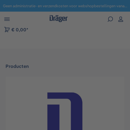
Geen administratie- en verzendkosten voor webshopbestellingen vanaf € 100,-.
 naar navigatie B2B-platform
€ 0,00*
Producten
Afbeeldingengalerij overslaan