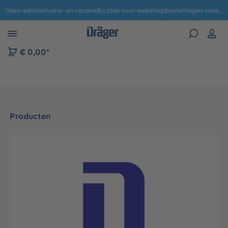
Geen administratie- en verzendkosten voor webshopbestellingen vanaf € 100,-.
 naar navigatie B2B-platform
€ 0,00*
Producten
Afbeeldingengalerij overslaan