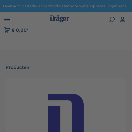
Geen administratie- en verzendkosten voor webshopbestellingen vanaf € 100,-.
 naar navigatie B2B-platform
€ 0,00*
Producten
Afbeeldingengalerij overslaan