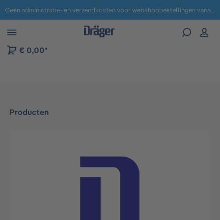
Geen administratie- en verzendkosten voor webshopbestellingen vanaf € 100,-.
 naar navigatie B2B-platform
€ 0,00*
Producten
Afbeeldingengalerij overslaan