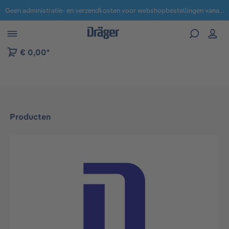
Geen administratie- en verzendkosten voor webshopbestellingen vanaf € 100,-.
 naar navigatie B2B-platform
€ 0,00*
Producten
Afbeeldingengalerij overslaan