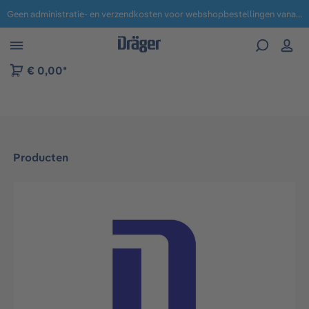
Geen administratie- en verzendkosten voor webshopbestellingen vanaf € 100,-.
 naar navigatie B2B-platform
€ 0,00*
Producten
Afbeeldingengalerij overslaan