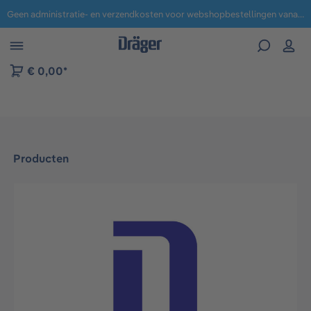
Geen administratie- en verzendkosten voor webshopbestellingen vanaf € 100,-.
 naar navigatie B2B-platform
€ 0,00*
Producten
Afbeeldingengalerij overslaan