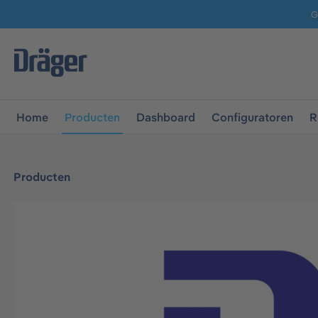
G
 naar de hoofdnavigatie
Ga naar navigatie B2B-platform
Home
Producten
Dashboard
Configuratoren
R
Producten
Afbeeldingengalerij overslaan