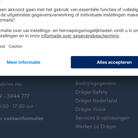
antenservice
Over Dräger
Bedrijfsgegevens
dvies via:
Dräger Safety
9 - 3444 777
Dräger Nederland
:00 - 17:00 uur
Dräger Voice
Services & oplossingen
ns
contactformulier
Werken bij Dräger