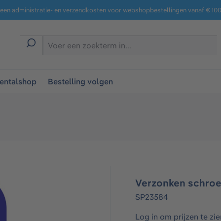
een administratie- en verzendkosten voor webshopbestellingen vanaf € 100,
entalshop
Bestelling volgen
Verzonken schro
SP23584
Log in om prijzen te zie