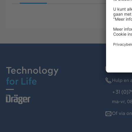
Technology
Dräger kl
for Life
Hulp en a
+31 (0)7
ma-vr, 08
Of via o