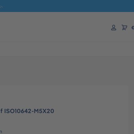
-.
€
ef ISO10642-M5X20
n